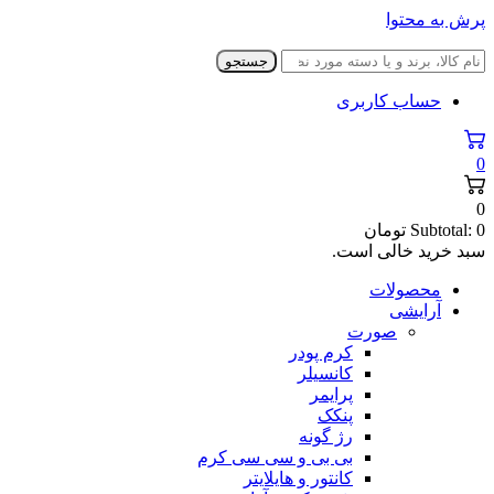
پرش به محتوا
جستجو
حساب کاربری
0
0
0
Subtotal:
تومان
سبد خرید خالی است.
محصولات
آرایشی
صورت
کرم پودر
کانسیلر
پرایمر
پنکک
رژ گونه
بی بی و سی سی کرم
کانتور و هایلایتر