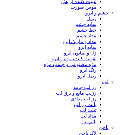
تثبیت کننده آرایش
موس صورت
چشم و ابرو
ریمل
سایه چشم
خط چشم
مداد چشم
مداد و ماژیک ابرو
سایه ابرو
ژل و صابون ابرو
تقویت کننده مژه و ابرو
مژه مصنوعی و چسب مژه
رنگ ابرو
ریمل ابرو
لب
رژ لب جامد
رژلب مایع و برق لب
رژ لب مدادی
پالت رژ لب
تینت لب
مداد لب
بالم لب
ناخن
لاک ناخن