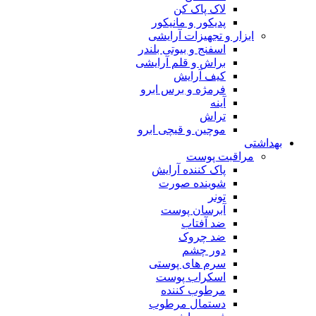
لاک پاک کن
پدیکور و مانیکور
ابزار و تجهیزات آرایشی
اسفنج و بیوتی بلندر
براش و قلم آرایشی
کیف آرایش
فرمژه و برس ابرو
آینه
تراش
موچین و قیچی ابرو
بهداشتی
مراقبت پوست
پاک کننده آرایش
شوینده صورت
تونر
آبرسان پوست
ضد آفتاب
ضد چروک
دور چشم
سرم های پوستی
اسکراب پوست
مرطوب کننده
دستمال مرطوب