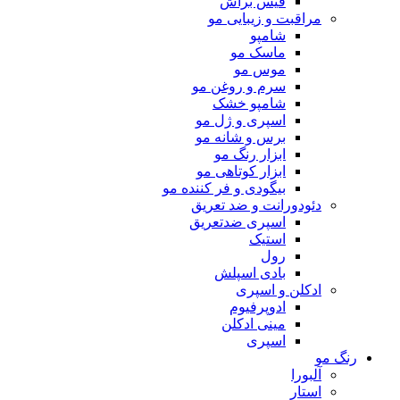
فیس براش
مراقبت و زیبایی مو
شامپو
ماسک مو
موس مو
سرم و روغن مو
شامپو خشک
اسپری و ژل مو
برس و شانه مو
ابزار رنگ مو
ابزار کوتاهی مو
بیگودی و فر کننده مو
دئودورانت و ضد تعریق
اسپری ضدتعریق
استیک
رول
بادی اسپلش
ادکلن و اسپری
ادوپرفیوم
مینی ادکلن
اسپری
رنگ مو
آلبورا
استار