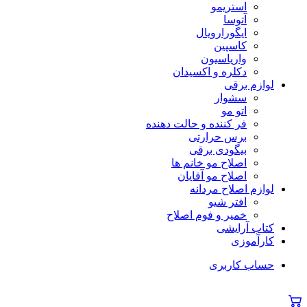
استریمو
آتوسا
ایگورارویال
کاسپین
واریاسیون
دکلره و اکسیدان
لوازم برقی
سشوار
اتو مو
فر کننده و حالت دهنده
برس حرارتی
بیگودی برقی
اصلاح مو خانم ها
اصلاح مو آقایان
لوازم اصلاح مردانه
افتر شیو
خمیر و فوم اصلاح
کتاب آرایشی
کارآموزی
حساب کاربری