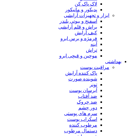
لاک پاک کن
پدیکور و مانیکور
ابزار و تجهیزات آرایشی
اسفنج و بیوتی بلندر
براش و قلم آرایشی
کیف آرایش
فرمژه و برس ابرو
آینه
تراش
موچین و قیچی ابرو
بهداشتی
مراقبت پوست
پاک کننده آرایش
شوینده صورت
تونر
آبرسان پوست
ضد آفتاب
ضد چروک
دور چشم
سرم های پوستی
اسکراب پوست
مرطوب کننده
دستمال مرطوب