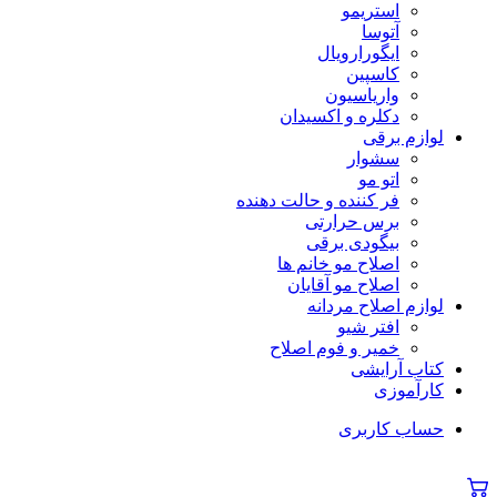
استریمو
آتوسا
ایگورارویال
کاسپین
واریاسیون
دکلره و اکسیدان
لوازم برقی
سشوار
اتو مو
فر کننده و حالت دهنده
برس حرارتی
بیگودی برقی
اصلاح مو خانم ها
اصلاح مو آقایان
لوازم اصلاح مردانه
افتر شیو
خمیر و فوم اصلاح
کتاب آرایشی
کارآموزی
حساب کاربری