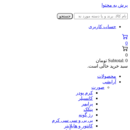
پرش به محتوا
جستجو
حساب کاربری
0
0
0
Subtotal:
تومان
سبد خرید خالی است.
محصولات
آرایشی
صورت
کرم پودر
کانسیلر
پرایمر
پنکک
رژ گونه
بی بی و سی سی کرم
کانتور و هایلایتر