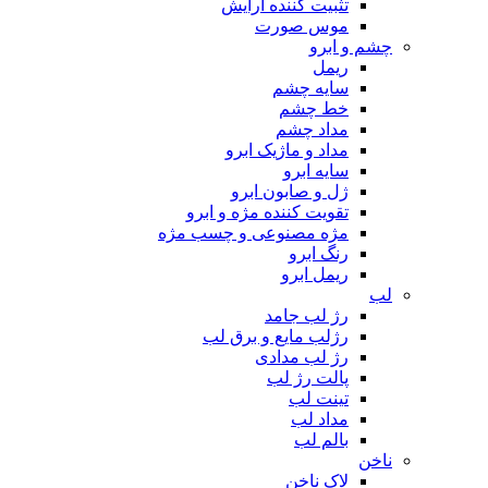
تثبیت کننده آرایش
موس صورت
چشم و ابرو
ریمل
سایه چشم
خط چشم
مداد چشم
مداد و ماژیک ابرو
سایه ابرو
ژل و صابون ابرو
تقویت کننده مژه و ابرو
مژه مصنوعی و چسب مژه
رنگ ابرو
ریمل ابرو
لب
رژ لب جامد
رژلب مایع و برق لب
رژ لب مدادی
پالت رژ لب
تینت لب
مداد لب
بالم لب
ناخن
لاک ناخن