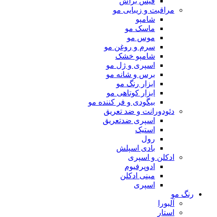
فیس براش
مراقبت و زیبایی مو
شامپو
ماسک مو
موس مو
سرم و روغن مو
شامپو خشک
اسپری و ژل مو
برس و شانه مو
ابزار رنگ مو
ابزار کوتاهی مو
بیگودی و فر کننده مو
دئودورانت و ضد تعریق
اسپری ضدتعریق
استیک
رول
بادی اسپلش
ادکلن و اسپری
ادوپرفیوم
مینی ادکلن
اسپری
رنگ مو
آلبورا
استار