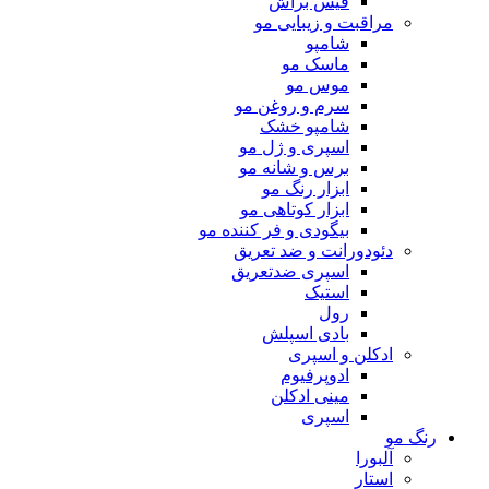
فیس براش
مراقبت و زیبایی مو
شامپو
ماسک مو
موس مو
سرم و روغن مو
شامپو خشک
اسپری و ژل مو
برس و شانه مو
ابزار رنگ مو
ابزار کوتاهی مو
بیگودی و فر کننده مو
دئودورانت و ضد تعریق
اسپری ضدتعریق
استیک
رول
بادی اسپلش
ادکلن و اسپری
ادوپرفیوم
مینی ادکلن
اسپری
رنگ مو
آلبورا
استار