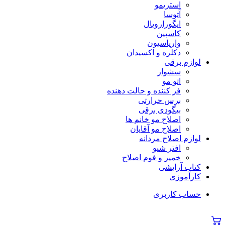
استریمو
آتوسا
ایگورارویال
کاسپین
واریاسیون
دکلره و اکسیدان
لوازم برقی
سشوار
اتو مو
فر کننده و حالت دهنده
برس حرارتی
بیگودی برقی
اصلاح مو خانم ها
اصلاح مو آقایان
لوازم اصلاح مردانه
افتر شیو
خمیر و فوم اصلاح
کتاب آرایشی
کارآموزی
حساب کاربری