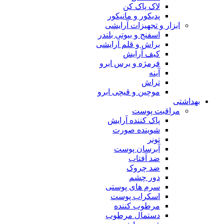
لاک پاک کن
پدیکور و مانیکور
ابزار و تجهیزات آرایشی
اسفنج و بیوتی بلندر
براش و قلم آرایشی
کیف آرایش
فرمژه و برس ابرو
آینه
تراش
موچین و قیچی ابرو
بهداشتی
مراقبت پوست
پاک کننده آرایش
شوینده صورت
تونر
آبرسان پوست
ضد آفتاب
ضد چروک
دور چشم
سرم های پوستی
اسکراب پوست
مرطوب کننده
دستمال مرطوب