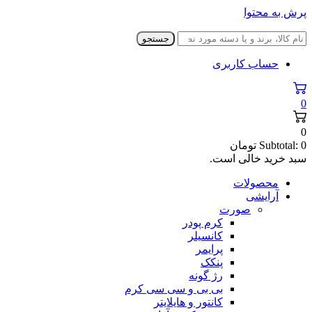
پرش به محتوا
جستجو
حساب کاربری
0
0
0
Subtotal:
تومان
سبد خرید خالی است.
محصولات
آرایشی
صورت
کرم پودر
کانسیلر
پرایمر
پنکک
رژ گونه
بی بی و سی سی کرم
کانتور و هایلایتر