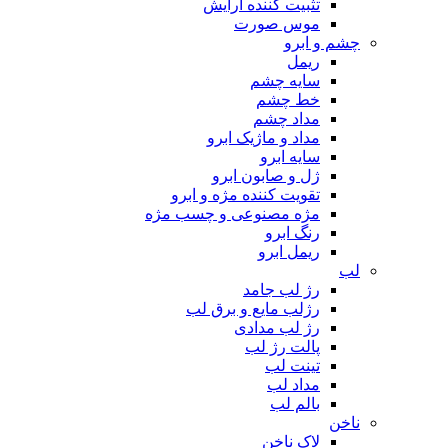
تثبیت کننده آرایش
موس صورت
چشم و ابرو
ریمل
سایه چشم
خط چشم
مداد چشم
مداد و ماژیک ابرو
سایه ابرو
ژل و صابون ابرو
تقویت کننده مژه و ابرو
مژه مصنوعی و چسب مژه
رنگ ابرو
ریمل ابرو
لب
رژ لب جامد
رژلب مایع و برق لب
رژ لب مدادی
پالت رژ لب
تینت لب
مداد لب
بالم لب
ناخن
لاک ناخن