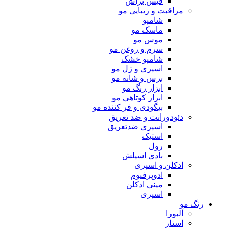
فیس براش
مراقبت و زیبایی مو
شامپو
ماسک مو
موس مو
سرم و روغن مو
شامپو خشک
اسپری و ژل مو
برس و شانه مو
ابزار رنگ مو
ابزار کوتاهی مو
بیگودی و فر کننده مو
دئودورانت و ضد تعریق
اسپری ضدتعریق
استیک
رول
بادی اسپلش
ادکلن و اسپری
ادوپرفیوم
مینی ادکلن
اسپری
رنگ مو
آلبورا
استار