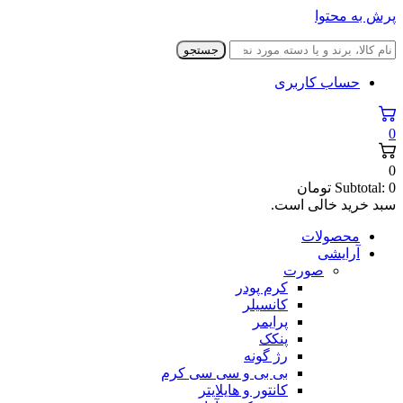
پرش به محتوا
جستجو
حساب کاربری
0
0
0
Subtotal:
تومان
سبد خرید خالی است.
محصولات
آرایشی
صورت
کرم پودر
کانسیلر
پرایمر
پنکک
رژ گونه
بی بی و سی سی کرم
کانتور و هایلایتر