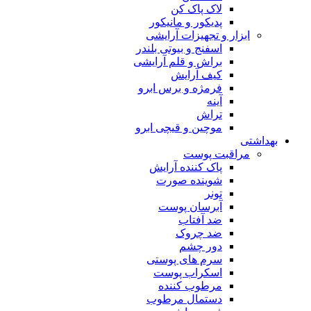
لاک پاک کن
پدیکور و مانیکور
ابزار و تجهیزات آرایشی
اسفنج و بیوتی بلندر
براش و قلم آرایشی
کیف آرایش
فرمژه و برس ابرو
آینه
تراش
موچین و قیچی ابرو
بهداشتی
مراقبت پوست
پاک کننده آرایش
شوینده صورت
تونر
آبرسان پوست
ضد آفتاب
ضد چروک
دور چشم
سرم های پوستی
اسکراب پوست
مرطوب کننده
دستمال مرطوب