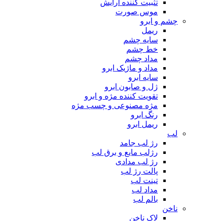
تثبیت کننده آرایش
موس صورت
چشم و ابرو
ریمل
سایه چشم
خط چشم
مداد چشم
مداد و ماژیک ابرو
سایه ابرو
ژل و صابون ابرو
تقویت کننده مژه و ابرو
مژه مصنوعی و چسب مژه
رنگ ابرو
ریمل ابرو
لب
رژ لب جامد
رژلب مایع و برق لب
رژ لب مدادی
پالت رژ لب
تینت لب
مداد لب
بالم لب
ناخن
لاک ناخن