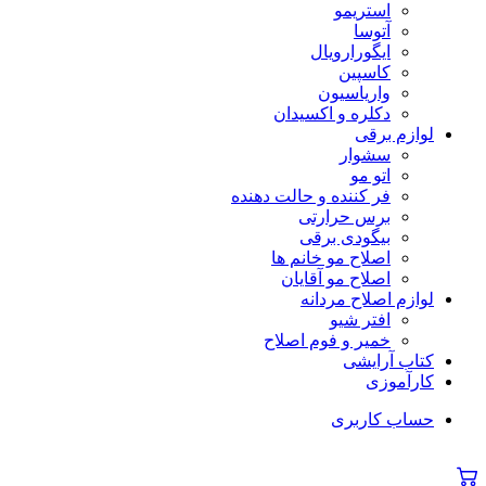
استریمو
آتوسا
ایگورارویال
کاسپین
واریاسیون
دکلره و اکسیدان
لوازم برقی
سشوار
اتو مو
فر کننده و حالت دهنده
برس حرارتی
بیگودی برقی
اصلاح مو خانم ها
اصلاح مو آقایان
لوازم اصلاح مردانه
افتر شیو
خمیر و فوم اصلاح
کتاب آرایشی
کارآموزی
حساب کاربری