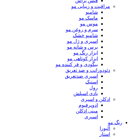
فیس براش
مراقبت و زیبایی مو
شامپو
ماسک مو
موس مو
سرم و روغن مو
شامپو خشک
اسپری و ژل مو
برس و شانه مو
ابزار رنگ مو
ابزار کوتاهی مو
بیگودی و فر کننده مو
دئودورانت و ضد تعریق
اسپری ضدتعریق
استیک
رول
بادی اسپلش
ادکلن و اسپری
ادوپرفیوم
مینی ادکلن
اسپری
رنگ مو
آلبورا
استار