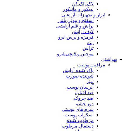
لاک پاک کن
پدیکور و مانیکور
ابزار و تجهیزات آرایشی
اسفنج و بیوتی بلندر
براش و قلم آرایشی
کیف آرایش
فرمژه و برس ابرو
آینه
تراش
موچین و قیچی ابرو
بهداشتی
مراقبت پوست
پاک کننده آرایش
شوینده صورت
تونر
آبرسان پوست
ضد آفتاب
ضد چروک
دور چشم
سرم های پوستی
اسکراب پوست
مرطوب کننده
دستمال مرطوب