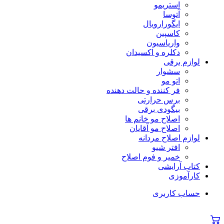
استریمو
آتوسا
ایگورارویال
کاسپین
واریاسیون
دکلره و اکسیدان
لوازم برقی
سشوار
اتو مو
فر کننده و حالت دهنده
برس حرارتی
بیگودی برقی
اصلاح مو خانم ها
اصلاح مو آقایان
لوازم اصلاح مردانه
افتر شیو
خمیر و فوم اصلاح
کتاب آرایشی
کارآموزی
حساب کاربری