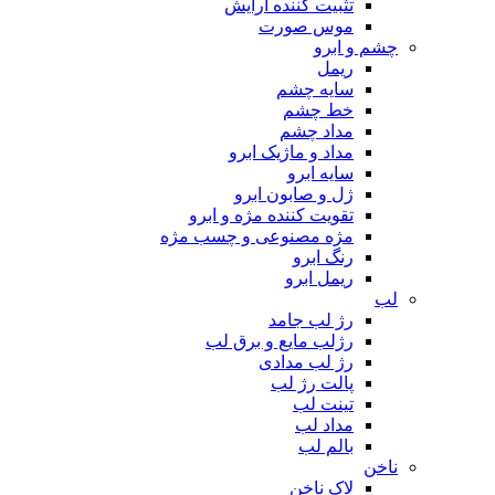
تثبیت کننده آرایش
موس صورت
چشم و ابرو
ریمل
سایه چشم
خط چشم
مداد چشم
مداد و ماژیک ابرو
سایه ابرو
ژل و صابون ابرو
تقویت کننده مژه و ابرو
مژه مصنوعی و چسب مژه
رنگ ابرو
ریمل ابرو
لب
رژ لب جامد
رژلب مایع و برق لب
رژ لب مدادی
پالت رژ لب
تینت لب
مداد لب
بالم لب
ناخن
لاک ناخن