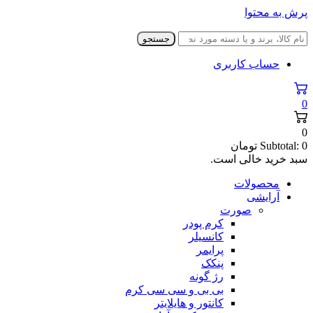
پرش به محتوا
جستجو
حساب کاربری
0
0
0
Subtotal:
تومان
سبد خرید خالی است.
محصولات
آرایشی
صورت
کرم پودر
کانسیلر
پرایمر
پنکک
رژ گونه
بی بی و سی سی کرم
کانتور و هایلایتر