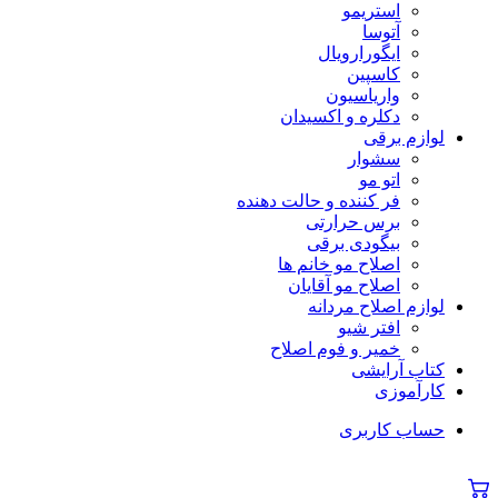
استریمو
آتوسا
ایگورارویال
کاسپین
واریاسیون
دکلره و اکسیدان
لوازم برقی
سشوار
اتو مو
فر کننده و حالت دهنده
برس حرارتی
بیگودی برقی
اصلاح مو خانم ها
اصلاح مو آقایان
لوازم اصلاح مردانه
افتر شیو
خمیر و فوم اصلاح
کتاب آرایشی
کارآموزی
حساب کاربری