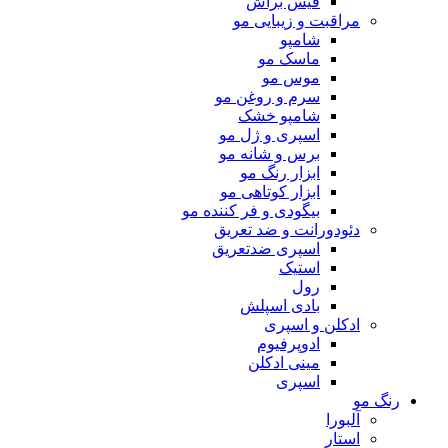
فیس براش
مراقبت و زیبایی مو
شامپو
ماسک مو
موس مو
سرم و روغن مو
شامپو خشک
اسپری و ژل مو
برس و شانه مو
ابزار رنگ مو
ابزار کوتاهی مو
بیگودی و فر کننده مو
دئودورانت و ضد تعریق
اسپری ضدتعریق
استیک
رول
بادی اسپلش
ادکلن و اسپری
ادوپرفیوم
مینی ادکلن
اسپری
رنگ مو
آلبورا
استار