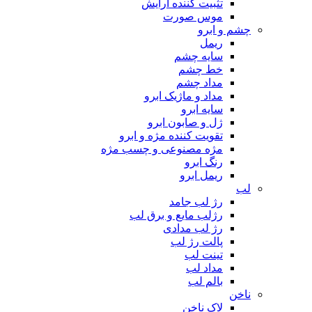
تثبیت کننده آرایش
موس صورت
چشم و ابرو
ریمل
سایه چشم
خط چشم
مداد چشم
مداد و ماژیک ابرو
سایه ابرو
ژل و صابون ابرو
تقویت کننده مژه و ابرو
مژه مصنوعی و چسب مژه
رنگ ابرو
ریمل ابرو
لب
رژ لب جامد
رژلب مایع و برق لب
رژ لب مدادی
پالت رژ لب
تینت لب
مداد لب
بالم لب
ناخن
لاک ناخن