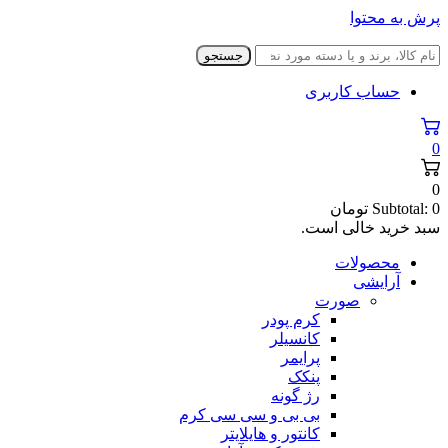
پرش به محتوا
جستجو
حساب کاربری
0
0
0
Subtotal:
تومان
سبد خرید خالی است.
محصولات
آرایشی
صورت
کرم پودر
کانسیلر
پرایمر
پنکک
رژ گونه
بی بی و سی سی کرم
کانتور و هایلایتر