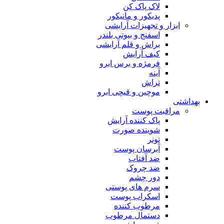
لاک پاک کن
پدیکور و مانیکور
ابزار و تجهیزات آرایشی
اسفنج و بیوتی بلندر
براش و قلم آرایشی
کیف آرایش
فرمژه و برس ابرو
آینه
تراش
موچین و قیچی ابرو
بهداشتی
مراقبت پوست
پاک کننده آرایش
شوینده صورت
تونر
آبرسان پوست
ضد آفتاب
ضد چروک
دور چشم
سرم های پوستی
اسکراب پوست
مرطوب کننده
دستمال مرطوب