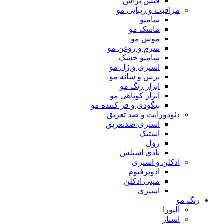
فیس براش
مراقبت و زیبایی مو
شامپو
ماسک مو
موس مو
سرم و روغن مو
شامپو خشک
اسپری و ژل مو
برس و شانه مو
ابزار رنگ مو
ابزار کوتاهی مو
بیگودی و فر کننده مو
دئودورانت و ضد تعریق
اسپری ضدتعریق
استیک
رول
بادی اسپلش
ادکلن و اسپری
ادوپرفیوم
مینی ادکلن
اسپری
رنگ مو
آلبورا
استار