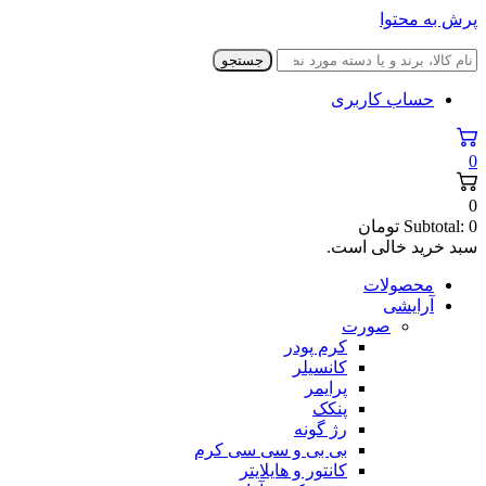
پرش به محتوا
جستجو
حساب کاربری
0
0
0
Subtotal:
تومان
سبد خرید خالی است.
محصولات
آرایشی
صورت
کرم پودر
کانسیلر
پرایمر
پنکک
رژ گونه
بی بی و سی سی کرم
کانتور و هایلایتر