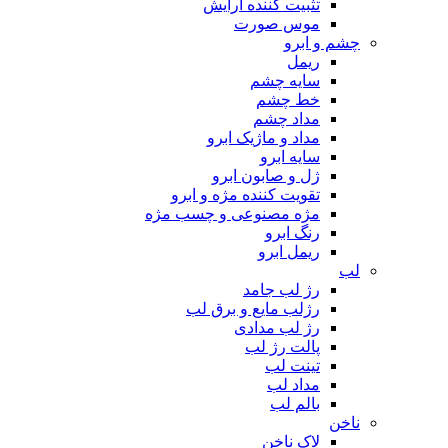
تثبیت کننده آرایش
موس صورت
چشم و ابرو
ریمل
سایه چشم
خط چشم
مداد چشم
مداد و ماژیک ابرو
سایه ابرو
ژل و صابون ابرو
تقویت کننده مژه و ابرو
مژه مصنوعی و چسب مژه
رنگ ابرو
ریمل ابرو
لب
رژ لب جامد
رژلب مایع و برق لب
رژ لب مدادی
پالت رژ لب
تینت لب
مداد لب
بالم لب
ناخن
لاک ناخن