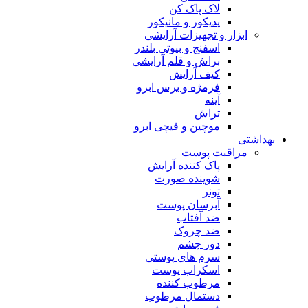
لاک پاک کن
پدیکور و مانیکور
ابزار و تجهیزات آرایشی
اسفنج و بیوتی بلندر
براش و قلم آرایشی
کیف آرایش
فرمژه و برس ابرو
آینه
تراش
موچین و قیچی ابرو
بهداشتی
مراقبت پوست
پاک کننده آرایش
شوینده صورت
تونر
آبرسان پوست
ضد آفتاب
ضد چروک
دور چشم
سرم های پوستی
اسکراب پوست
مرطوب کننده
دستمال مرطوب