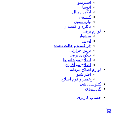
استریمو
آتوسا
ایگورارویال
کاسپین
واریاسیون
دکلره و اکسیدان
لوازم برقی
سشوار
اتو مو
فر کننده و حالت دهنده
برس حرارتی
بیگودی برقی
اصلاح مو خانم ها
اصلاح مو آقایان
لوازم اصلاح مردانه
افتر شیو
خمیر و فوم اصلاح
کتاب آرایشی
کارآموزی
حساب کاربری