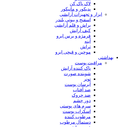
لاک پاک کن
پدیکور و مانیکور
ابزار و تجهیزات آرایشی
اسفنج و بیوتی بلندر
براش و قلم آرایشی
کیف آرایش
فرمژه و برس ابرو
آینه
تراش
موچین و قیچی ابرو
بهداشتی
مراقبت پوست
پاک کننده آرایش
شوینده صورت
تونر
آبرسان پوست
ضد آفتاب
ضد چروک
دور چشم
سرم های پوستی
اسکراب پوست
مرطوب کننده
دستمال مرطوب