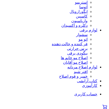
استریمو
آتوسا
ایگورارویال
کاسپین
واریاسیون
دکلره و اکسیدان
لوازم برقی
سشوار
اتو مو
فر کننده و حالت دهنده
برس حرارتی
بیگودی برقی
اصلاح مو خانم ها
اصلاح مو آقایان
لوازم اصلاح مردانه
افتر شیو
خمیر و فوم اصلاح
کتاب آرایشی
کارآموزی
حساب کاربری