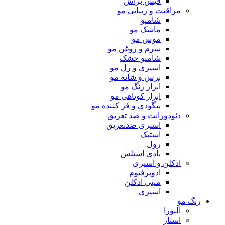
فیس براش
مراقبت و زیبایی مو
شامپو
ماسک مو
موس مو
سرم و روغن مو
شامپو خشک
اسپری و ژل مو
برس و شانه مو
ابزار رنگ مو
ابزار کوتاهی مو
بیگودی و فر کننده مو
دئودورانت و ضد تعریق
اسپری ضدتعریق
استیک
رول
بادی اسپلش
ادکلن و اسپری
ادوپرفیوم
مینی ادکلن
اسپری
رنگ مو
آلبورا
استار