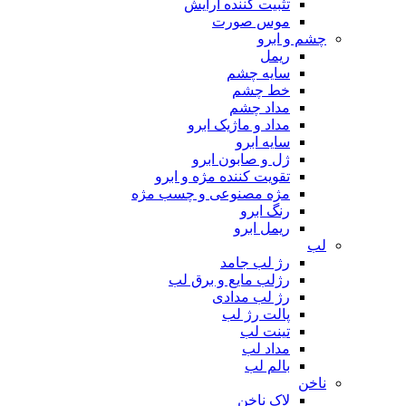
تثبیت کننده آرایش
موس صورت
چشم و ابرو
ریمل
سایه چشم
خط چشم
مداد چشم
مداد و ماژیک ابرو
سایه ابرو
ژل و صابون ابرو
تقویت کننده مژه و ابرو
مژه مصنوعی و چسب مژه
رنگ ابرو
ریمل ابرو
لب
رژ لب جامد
رژلب مایع و برق لب
رژ لب مدادی
پالت رژ لب
تینت لب
مداد لب
بالم لب
ناخن
لاک ناخن